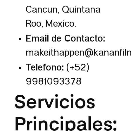
Cancún, Quintana
Roo, México.
Email de Contacto:
makeithappen@kananfil
Teléfono:
(+52)
9981093378
Servicios
Principales: