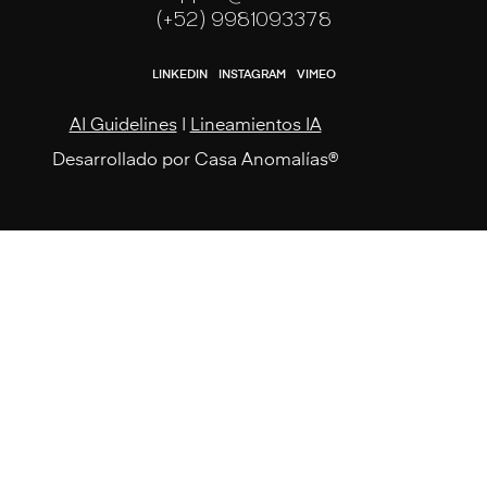
(+52) 9981093378
LINKEDIN
INSTAGRAM
VIMEO
AI Guidelines
|
Lineamientos IA
Desarrollado por
Casa Anomalías®